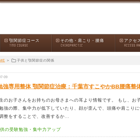
顎関節症コース
その他・肩こり・腰痛
アクセ
TMD COURSE
CHIROPRACTIC
ACCESS A
ME
>
子供と顎関節症の関係
07-09
勉強専用整体 顎関節症治療：千葉市すこやかBB腰痛整
生のお子さんをお持ちのお母さまへの耳より情報です。 もし、お
勉強の際、集中力が低下していたり、顔が歪んで、頭痛や肩こりに
調整をすることで、改善するか...
供の受験勉強・集中力アップ