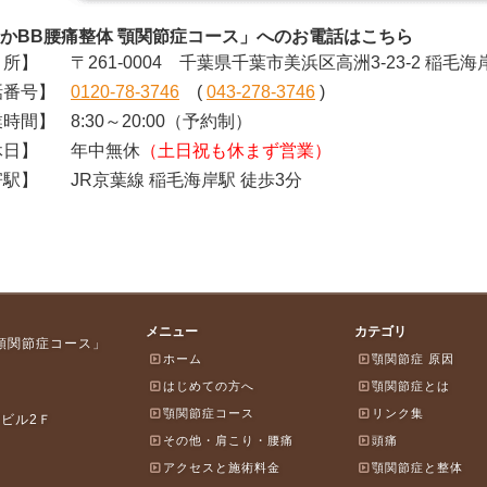
かBB腰痛整体 顎関節症コース」へのお電話はこちら
所】
〒261-0004 千葉県千葉市美浜区高洲3-23-2 稲毛海
番号】
0120-78-3746
(
043-278-3746
)
時間】
8:30～20:00（予約制）
日】
年中無休
（土日祝も休まず営業）
駅】
JR京葉線 稲毛海岸駅 徒歩3分
メニュー
カテゴリ
 顎関節症コース」
ホーム
顎関節症 原因
はじめての方へ
顎関節症とは
顎関節症コース
リンク集
岸ビル2Ｆ
その他・肩こり・腰痛
頭痛
アクセスと施術料金
顎関節症と整体