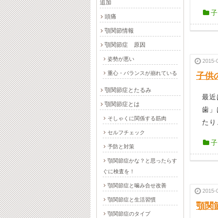
追加
子
頭痛
顎関節情報
顎関節症 原因
姿勢が悪い
2015-
重心・バランスが崩れている
子供
顎関節症とたるみ
最近
顎関節症とは
歯」
そしゃくに関係する筋肉
たり
セルフチェック
子
予防と対策
顎関節症かな？と思ったらす
ぐに検査を！
顎関節症と噛み合せ改善
2015-
顎関節症と生活習慣
顎関
顎関節症のタイプ