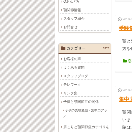
QあんどA
顎関節情報
スタッフ紹介
2018-
お問合せ
受験
顎と
カテゴリー
CATE
方や
お客様の声
姿
よくある質問
スタッフブログ
テレワーク
2018-
リンク集
集中
子供と顎関節症の関係
子供の受験勉強・集中力アッ
顎関
プ
いま
肩こりと顎関節症カテゴリを
院は