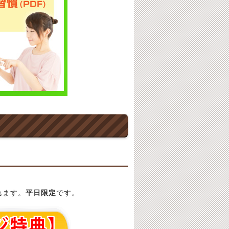
れます。
平日限定
です。