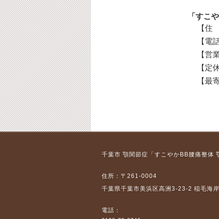
「すこや
【住 
【電話
【営業
【定休
【最寄
千葉市 顎関節症「すこやかBB腰痛整体
住所：〒261-0004
千葉県千葉市美浜区高洲3-23-2 稲毛海
電話：