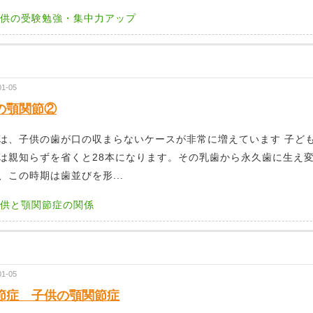
供の受験勉強・集中力アップ
01-05
の顎関節②
は、子供の歯が口の収まらないケースが非常に増えています 子ども
は親知らずを省くと28本になります。その乳歯から永久歯に生え
、この時期は歯並びを形...
供と顎関節症の関係
01-05
節症 子供の顎関節症