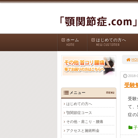
ホーム
はじめての方へ
HOME
NEW CUSTOMER
HO
2018-
受験
メニュー
MENU
受験
はじめての方へ
て、
顎関節症コース
症の
その他・肩こり・腰痛
子
アクセスと施術料金