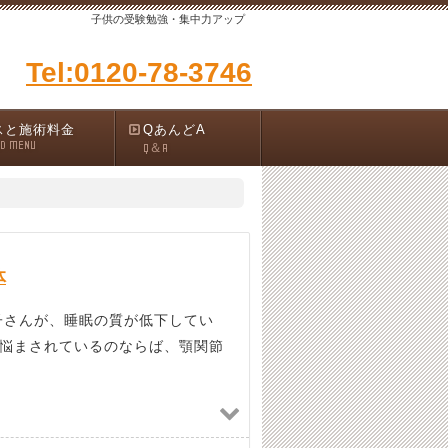
子供の受験勉強・集中力アップ
Tel:0120-78-3746
スと施術料金
QあんどA
ND MENU
Q＆A
体
子さんが、睡眠の質が低下してい
悩まされているのならば、顎関節