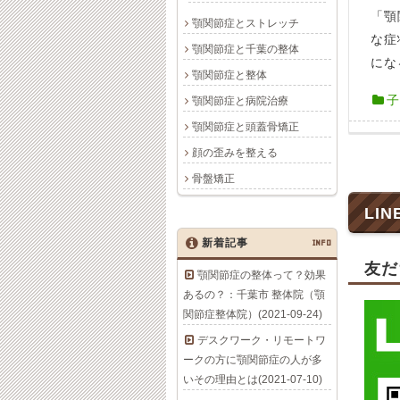
「顎
顎関節症とストレッチ
な症
顎関節症と千葉の整体
にな
顎関節症と整体
子
顎関節症と病院治療
顎関節症と頭蓋骨矯正
顔の歪みを整える
骨盤矯正
LIN
新着記事
INFO
友だ
顎関節症の整体って？効果
あるの？：千葉市 整体院（顎
関節症整体院）(2021-09-24)
デスクワーク・リモートワ
ークの方に顎関節症の人が多
いその理由とは(2021-07-10)