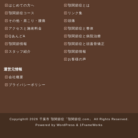
はじめての方へ
顎関節症とは
顎関節症コース
リンク集
その他・肩こり・腰痛
頭痛
アクセスと施術料金
顎関節症と整体
QあんどA
顎関節症と病院治療
顎関節情報
顎関節症と頭蓋骨矯正
スタッフ紹介
顎関節情報
お客様の声
運営元情報
会社概要
プライバシーポリシー
Copyright© 2026 千葉市 顎関節症「顎関節症.com」 All Rights Reserved.
Powered by WordPress & 1FrameWorks