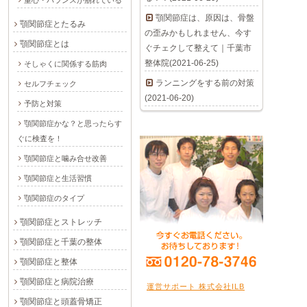
重心・バランスが崩れている
顎関節症は、原因は、骨盤
顎関節症とたるみ
の歪みかもしれません、今す
顎関節症とは
ぐチェクして整えて｜千葉市
整体院(2021-06-25)
そしゃくに関係する筋肉
ランニングをする前の対策
セルフチェック
(2021-06-20)
予防と対策
顎関節症かな？と思ったらす
ぐに検査を！
顎関節症と噛み合せ改善
顎関節症と生活習慣
顎関節症のタイプ
顎関節症とストレッチ
顎関節症と千葉の整体
顎関節症と整体
顎関節症と病院治療
運営サポート 株式会社ILB
顎関節症と頭蓋骨矯正