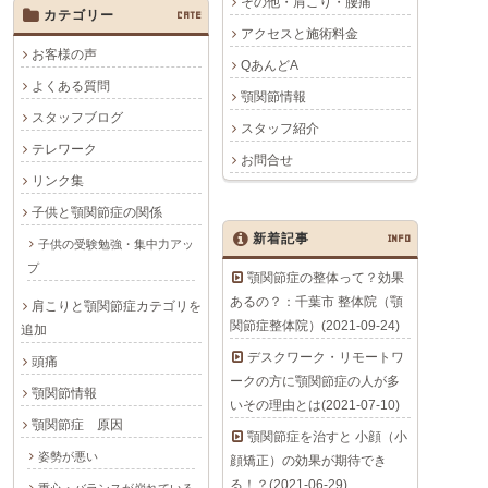
その他・肩こり・腰痛
カテゴリー
CATE
アクセスと施術料金
お客様の声
QあんどA
よくある質問
顎関節情報
スタッフブログ
スタッフ紹介
テレワーク
お問合せ
リンク集
子供と顎関節症の関係
新着記事
INFO
子供の受験勉強・集中力アッ
プ
顎関節症の整体って？効果
あるの？：千葉市 整体院（顎
肩こりと顎関節症カテゴリを
関節症整体院）(2021-09-24)
追加
デスクワーク・リモートワ
頭痛
ークの方に顎関節症の人が多
顎関節情報
いその理由とは(2021-07-10)
顎関節症 原因
顎関節症を治すと 小顔（小
姿勢が悪い
顔矯正）の効果が期待でき
る！？(2021-06-29)