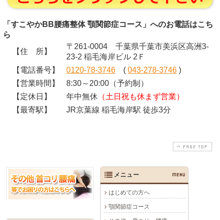
「すこやかBB腰痛整体 顎関節症コース」へのお電話はこち
ら
〒261-0004 千葉県千葉市美浜区高洲3-
【住 所】
23-2 稲毛海岸ビル 2Ｆ
【電話番号】
0120-78-3746
(
043-278-3746
)
【営業時間】
8:30～20:00（予約制）
【定休日】
年中無休
（土日祝も休まず営業）
【最寄駅】
JR京葉線 稲毛海岸駅 徒歩3分
PAGE TOP
メニュー
MENU
はじめての方へ
顎関節症コース