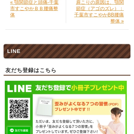
« 顎関節症と頭痛-千葉
肩こりの原因は、顎関
市すこやかＢＢ腰痛整
節症（アゴのズレ）：
体
千葉市すこやかBB腰痛
整体 »
LINE
友だち登録はこちら