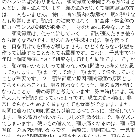
のバランスは変わりません。 顎関節症で来院される方のほと
んどは、顔も歪んでいます。顔の歪みがなくて顎関節症の方
は、一人もいません。 特に、首の筋肉の緊張や 腕の張りな
ども影響します。顎だけの治療ではなく、顔全体・体全体の
筋力バランスの調整が必要です。 そのために必要なことは
「 顎関節症は、使って治していく 」 顔が歪んだまま使う
から痛くなるのです。顔の歪みが半減すれば、顎を使って
も 口を開けても痛みが増しません。ひどくならない状態を
作って訓練することがとても重要です。これは、千葉市で20
年以上顎関節症について研究をして出した結論です。 ですか
ら、顎が痛いからといって使わないのは間違った考えだと思
っております。 顎は、使って治す 顎は使って強化していく
ことが重要です。 ２．顎関節症の原因 顎関節症の原因とし
て考えられることは、顎を使わなくなった、顎の筋肉が弱く
なったことが一番の原因と考えています。弥生時代には、現
代人より5倍顎を使っていたようです。現在の食べ物は、非
常に柔らかいためよく噛まなくても食事ができます。また、
時間に追われて噛む回数も以前に比べてさらに、激減してい
ます。 顎の筋肉が弱いから、少しの刺激や圧力で、顎がズレ
てしまいます。 硬いもの噛んで、顎が痛くなるのは、顎（顎
関節）の筋肉が弱いからです。 実際に、顎関節症で、千葉市
のすこやかBB腰痛整体に来院される多くの方は、顎を左右