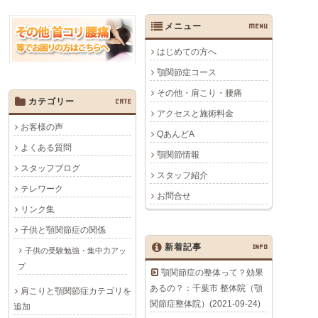
メニュー
MENU
はじめての方へ
顎関節症コース
その他・肩こり・腰痛
カテゴリー
CATE
アクセスと施術料金
お客様の声
QあんどA
よくある質問
顎関節情報
スタッフブログ
スタッフ紹介
テレワーク
お問合せ
リンク集
子供と顎関節症の関係
新着記事
INFO
子供の受験勉強・集中力アッ
プ
顎関節症の整体って？効果
あるの？：千葉市 整体院（顎
肩こりと顎関節症カテゴリを
関節症整体院）(2021-09-24)
追加