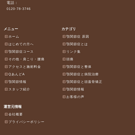
電話：
0120-78-3746
メニュー
カテゴリ
ホーム
顎関節症 原因
はじめての方へ
顎関節症とは
顎関節症コース
リンク集
その他・肩こり・腰痛
頭痛
アクセスと施術料金
顎関節症と整体
QあんどA
顎関節症と病院治療
顎関節情報
顎関節症と頭蓋骨矯正
スタッフ紹介
顎関節情報
お客様の声
運営元情報
会社概要
プライバシーポリシー