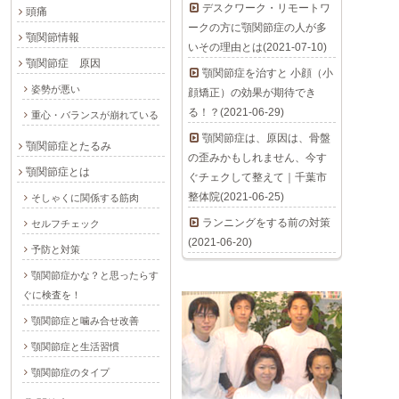
デスクワーク・リモートワ
頭痛
ークの方に顎関節症の人が多
顎関節情報
いその理由とは(2021-07-10)
顎関節症 原因
顎関節症を治すと 小顔（小
姿勢が悪い
顔矯正）の効果が期待でき
る！？(2021-06-29)
重心・バランスが崩れている
顎関節症は、原因は、骨盤
顎関節症とたるみ
の歪みかもしれません、今す
顎関節症とは
ぐチェクして整えて｜千葉市
整体院(2021-06-25)
そしゃくに関係する筋肉
ランニングをする前の対策
セルフチェック
(2021-06-20)
予防と対策
顎関節症かな？と思ったらす
ぐに検査を！
顎関節症と噛み合せ改善
顎関節症と生活習慣
顎関節症のタイプ