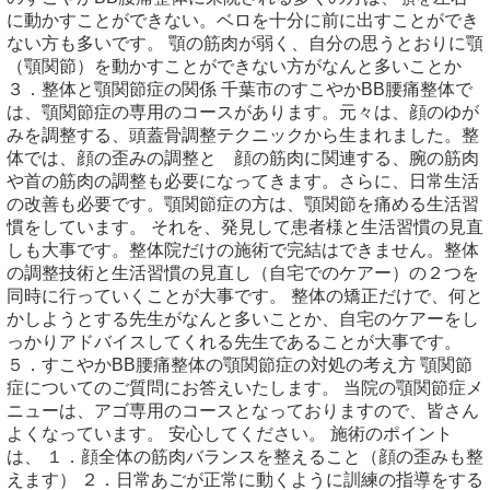
に動かすことができない。ベロを十分に前に出すことができ
ない方も多いです。 顎の筋肉が弱く、自分の思うとおりに顎
（顎関節）を動かすことができない方がなんと多いことか
３．整体と顎関節症の関係 千葉市のすこやかBB腰痛整体で
は、顎関節症の専用のコースがあります。元々は、顔のゆが
みを調整する、頭蓋骨調整テクニックから生まれました。整
体では、顔の歪みの調整と 顔の筋肉に関連する、腕の筋肉
や首の筋肉の調整も必要になってきます。さらに、日常生活
の改善も必要です。顎関節症の方は、顎関節を痛める生活習
慣をしています。 それを、発見して患者様と生活習慣の見直
しも大事です。整体院だけの施術で完結はできません。整体
の調整技術と生活習慣の見直し（自宅でのケアー）の２つを
同時に行っていくことが大事です。 整体の矯正だけで、何と
かしようとする先生がなんと多いことか、自宅のケアーをし
っかりアドバイスしてくれる先生であることが大事です。
５．すこやかBB腰痛整体の顎関節症の対処の考え方 顎関節
症についてのご質問にお答えいたします。 当院の顎関節症メ
ニューは、アゴ専用のコースとなっておりますので、皆さん
よくなっています。 安心してください。 施術のポイント
は、 １．顔全体の筋肉バランスを整えること（顔の歪みも整
えます） ２．日常あごが正常に動くように訓練の指導をする