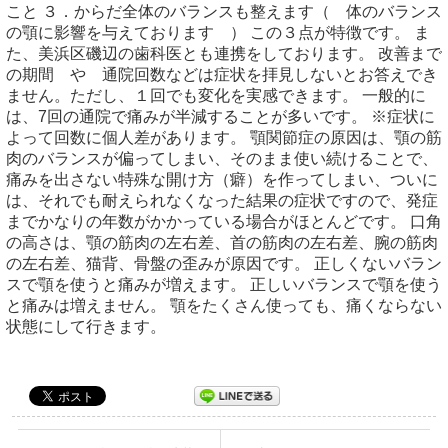
こと ３．からだ全体のバランスも整えます（ 体のバランス
の顎に影響を与えております ） この３点が特徴です。 ま
た、美浜区磯辺の歯科医とも連携をしております。 改善まで
の期間 や 通院回数などは症状を拝見しないとお答えでき
ません。ただし、１回でも変化を実感できます。 一般的に
は、7回の通院で痛みが半減することが多いです。 ※症状に
よって回数に個人差があります。 顎関節症の原因は、顎の筋
肉のバランスが偏ってしまい、そのまま使い続けることで、
痛みを出さない特殊な開け方（癖）を作ってしまい、ついに
は、それでも耐えられなくなった結果の症状ですので、発症
までかなりの年数がかかっている場合がほとんどです。 口角
の高さは、顎の筋肉の左右差、首の筋肉の左右差、腕の筋肉
の左右差、猫背、骨盤の歪みが原因です。 正しくないバラン
スで顎を使うと痛みが増えます。 正しいバランスで顎を使う
と痛みは増えません。 顎をたくさん使っても、痛くならない
状態にして行きます。