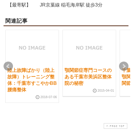
【最寄駅】
JR京葉線 稲毛海岸駅 徒歩3分
関連記事
陸上故障ばかり（陸上
顎関節症専門コースの
千葉
故障）トレーニング整
ある千葉市美浜区整体
顎関
体：千葉市すこやかBB
院の秘密
関節
腰痛整体
2015-04-01
2018-07-06
PAGE TOP