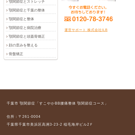
顎関節症とストレッチ
顎関節症と千葉の整体
顎関節症と整体
顎関節症と病院治療
運営サポート 株式会社ILB
顎関節症と頭蓋骨矯正
顔の歪みを整える
骨盤矯正
千葉市 顎関節症「すこやかBB腰痛整体 顎関節症コース」
住所：〒261-0004
千葉県千葉市美浜区高洲3-23-2 稲毛海岸ビル2Ｆ