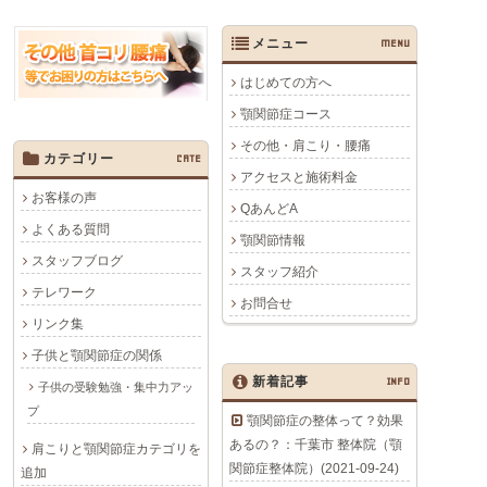
メニュー
MENU
はじめての方へ
顎関節症コース
その他・肩こり・腰痛
カテゴリー
CATE
アクセスと施術料金
お客様の声
QあんどA
よくある質問
顎関節情報
スタッフブログ
スタッフ紹介
テレワーク
お問合せ
リンク集
子供と顎関節症の関係
新着記事
INFO
子供の受験勉強・集中力アッ
プ
顎関節症の整体って？効果
あるの？：千葉市 整体院（顎
肩こりと顎関節症カテゴリを
関節症整体院）(2021-09-24)
追加