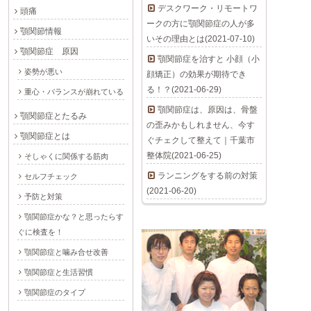
デスクワーク・リモートワ
頭痛
ークの方に顎関節症の人が多
顎関節情報
いその理由とは(2021-07-10)
顎関節症 原因
顎関節症を治すと 小顔（小
姿勢が悪い
顔矯正）の効果が期待でき
る！？(2021-06-29)
重心・バランスが崩れている
顎関節症は、原因は、骨盤
顎関節症とたるみ
の歪みかもしれません、今す
顎関節症とは
ぐチェクして整えて｜千葉市
整体院(2021-06-25)
そしゃくに関係する筋肉
ランニングをする前の対策
セルフチェック
(2021-06-20)
予防と対策
顎関節症かな？と思ったらす
ぐに検査を！
顎関節症と噛み合せ改善
顎関節症と生活習慣
顎関節症のタイプ