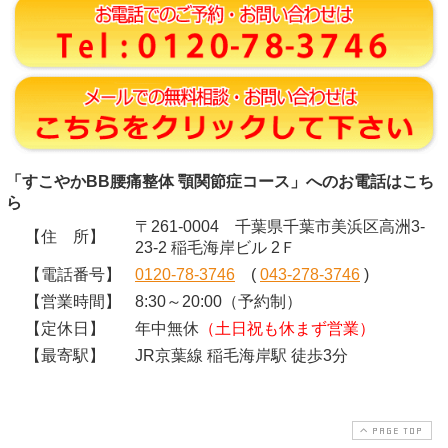
「すこやかBB腰痛整体 顎関節症コース」へのお電話はこち
ら
〒261-0004 千葉県千葉市美浜区高洲3-
【住 所】
23-2 稲毛海岸ビル 2Ｆ
【電話番号】
0120-78-3746
(
043-278-3746
)
【営業時間】
8:30～20:00（予約制）
【定休日】
年中無休
（土日祝も休まず営業）
【最寄駅】
JR京葉線 稲毛海岸駅 徒歩3分
PAGE TOP