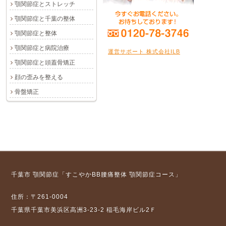
顎関節症とストレッチ
顎関節症と千葉の整体
顎関節症と整体
顎関節症と病院治療
運営サポート 株式会社ILB
顎関節症と頭蓋骨矯正
顔の歪みを整える
骨盤矯正
千葉市 顎関節症「すこやかBB腰痛整体 顎関節症コース」
住所：〒261-0004
千葉県千葉市美浜区高洲3-23-2 稲毛海岸ビル2Ｆ