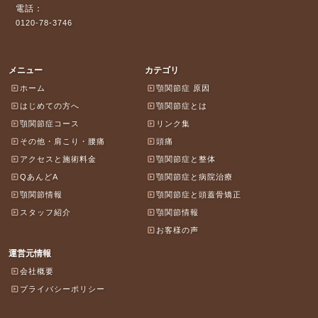
電話：
0120-78-3746
メニュー
カテゴリ
ホーム
顎関節症 原因
はじめての方へ
顎関節症とは
顎関節症コース
リンク集
その他・肩こり・腰痛
頭痛
アクセスと施術料金
顎関節症と整体
QあんどA
顎関節症と病院治療
顎関節情報
顎関節症と頭蓋骨矯正
スタッフ紹介
顎関節情報
お客様の声
運営元情報
会社概要
プライバシーポリシー