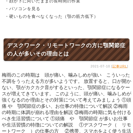
・顔が下に向いたままの長時間の作業
・パソコンを見る
・硬いものを食べなくなった（顎の筋力低下）
デスクワーク・リモートワークの方に顎関節症
の人が多いその理由とは
2021-07-10 [
記事URL
]
梅雨のこの時期は 頭が痛い、噛みしめが強い こういった
不調をうったえる方が多いようです。 放置すると、口が開か
ない、顎がカクカク音がするといった、顎関節症になるケー
スが増えてきています。 このように、頭が痛い、噛みしめが
強くなるのか理由とその対策について考えてみましょう ①頭
痛 や 顎関節症の多い、お仕事の特徴について解説 ②梅雨
の時期に体調が崩れる理由を解説 ③梅雨の時期に気を付ける
べき生活習慣について ①頭痛 や 顎関節症 が多いお仕事
や生活習慣の特徴についての解説 ①デスクワーク（ リモ
ートワーク ）の仕事の方 ②携帯、スマホをよく使う生活