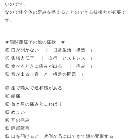
いのです。
なので体全体の歪みを整えることのできる技術力が必要で
す。
★顎関節症その他の症状 ★
⑥ 口が開かない （ 日常生活 構造 ）
⑦ 集張力低下 （ 血行 とストレス ）
⑧ 食べるときに痛みが出る （ 痛み ）
⑨ 音が出る（音 と 構造の問題 ）
⑩ 歯で噛んで違和感がある
⑪ 頭痛
⑫ 首と肩の痛みとこわばり
⑬ めまい
⑭ 耳の痛み
⑮ 睡眠障害
⑯ 口を開けると、片側が凸に出てきて顔が変形する