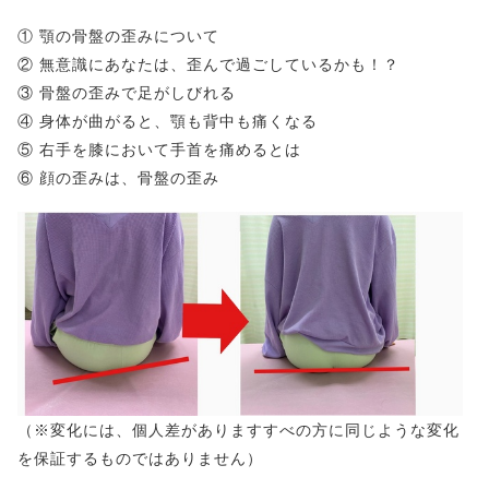
① 顎の骨盤の歪みについて
② 無意識にあなたは、歪んで過ごしているかも！？
③ 骨盤の歪みで足がしびれる
④ 身体が曲がると、顎も背中も痛くなる
⑤ 右手を膝において手首を痛めるとは
⑥ 顔の歪みは、骨盤の歪み
（※変化には、個人差がありますすべの方に同じような変化
を保証するものではありません）