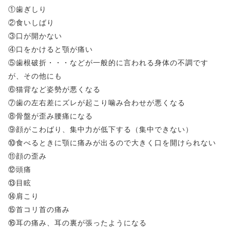
①歯ぎしり
②食いしばり
③口が開かない
④口をかけると顎が痛い
⑤歯根破折・・・などが一般的に言われる身体の不調です
が、その他にも
⑥猫背など姿勢が悪くなる
⑦歯の左右差にズレが起こり噛み合わせが悪くなる
⑧骨盤が歪み腰痛になる
⑨顔がこわばり、集中力が低下する（集中できない）
⑩食べるときに顎に痛みが出るので大きく口を開けられない
⑪顔の歪み
⑫頭痛
⑬目眩
⑭肩こり
⑮首コリ首の痛み
⑯耳の痛み、耳の裏が張ったようになる