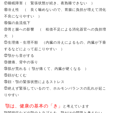
⑰睡眠障害（ 緊張状態が続き、夜熟睡できない ）
⑱冷え性 （ 良く噛めないので、胃腸に負担が増えて消化
不良になりやすい ）
⑲脳の血流低下
⑳胃と腸への影響 （ 租借不足による消化器官への負担増
大 ）
㉑生理痛・生理不順 （内臓の冷えによるもの、内臓が下垂
するなどによって起こりやすい ）
㉒顎から音がする
㉓腰痛、背中の張り
㉔肌が荒れる（ 顎が痛くて、内臓が硬くなる ）
㉕顔がむくむ
㉖顔・顎の緊張状態によるストレス
㉗絶えず緊張しているので、ホルモンバランスの乱れが起こ
りやすい
顎は、健康の基本の「き」
と考えています
顎関節症などの顎のトラブルを、顎だけの問題と考えない