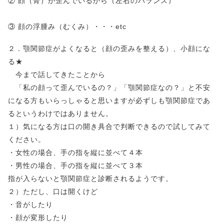
② 顔（骨）が歪んでいるから（左右のバランス）
③ 顔の浮腫み（むくみ）・・・etc
２．顎関節症がよくなると（顔の歪みを整える）、小顔にな
る★
今まで話してきたことから
「私の顔って歪んでいるの？」「顎関節症なの？」と不安
になる方もいらっしゃると思いますが必ずしも顎関節症であ
るというわけではありません。
１）気になる方は口の開き具合で判断できるので試してみて
ください。
・女性の場合、手の指を縦に並べて４本
・男性の場合、手の指を縦に並べて３本
指が入らないと顎関節症と診断されるようです。
２）ただし、口は開くけど
・音がしたり
・顔が変形したり