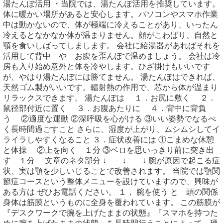
湯たんぽ活用 ・当院では、湯たんぽ活用を推奨しています。
体に暖かい場所があると安心します。パソコンやスマホ作業
中は動かないので、体が極端に冷えることがあり、いったん
冷えるとなかなか体が温まりません。顔がこわばり、自然と
顎を食いしばってしまします。 会社に給湯器があればそれを
活用して背中 や お腹を歪んぽで温めましょう。 会社は冷
房も入り始め意外と体を冷やします。ひざ掛けもいいです
が、やはり湯たんぽには勝てません。 湯たんぽはできれば、
天然ゴム製がいいです。輻射熱の作用で、芯から体が温まり
リラックスできます。 湯たんぽは １．お尻に敷く ２．
鼠径部付近に置く ３．お腹あたりに ４．背中に背負
う ②適度な運動 ②深呼吸を心がける ③いい姿勢でなるべ
く長時間過ごすこと さらに、湿度が上がり、ムシムシしてイ
ライラしやすくなること ３．症状改善には ①こまめな休憩
と体操 ②上を向く １分 ③ベロを思いっきり前に突き出
す １分 文章のネタ部分 ↓ ↓ ↓ 腕が原因で起こる症
状、実は顎を少しいじることで改善されます。 当院では顎関
節症コースという整体メニューを設けていますので、興味が
ある方は ぜひお電話ください。 １， 腕を使う と 頭の関係
身体は筋膜というものに全身を覆われています。 この筋膜が
『デスクワークで腕を上げたままの状態』『スマホを持つた