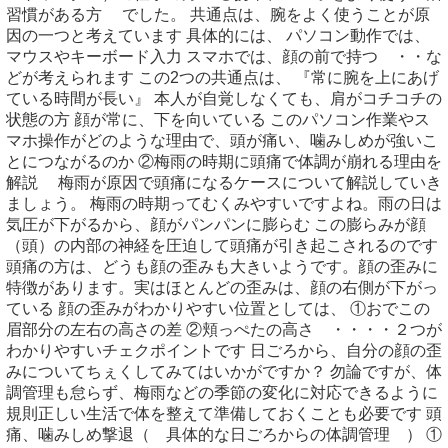
習慣がある方 でした。 共通点は、腕をよく使うことが原
因の一つと考えています 具体的には、 パソコン動作では、
マウスやキーボード入力 スマホでは、顔の前で持つ ・・な
どが考えられます この2つの共通点は、 『常に腕を上にあげ
ている時間が長い』 本人が自覚しなくても、肩がコチコチの
状態の方 顔が常に、下を向いている このパソコン作業やス
マホ操作がどのような理由で、頭が痛い、噛みしめが強いこ
とにつながるのか ②梅雨の時期に頭痛で体調が崩れる理由を
解説 梅雨が原因で頭痛になるケースについて解説していき
ましょう。 梅雨の時期ってむくみやすいですよね。雨の日は
気圧が下がるから、顔がパンパンに膨らむ この膨らみが顔
（頭）の内部の神経を圧迫して頭痛が引き起こされるのです
頭痛の方は、どうも顔の歪みも大きいようです。顔の歪みに
特徴があります。実はほとんどの歪みは、顔の右側が下がっ
ている 顔の歪みがわかりやすい位置としては、 ①おでこの
眉部分の左右の高さの差 ②頬っぺたの高さ ・・・・２つが
わかりやすいチェクポイントです 日ごろから、自分の顔の歪
みについてちぇくしてみてはいかがですか？ 勿論ですが、体
調管理も怠らず、梅雨などの季節の変化に対応できるように
規則正しい生活で体を整えて準備しておくことも必要です 頭
痛、噛みしめ撃退（ 具体的な日ごろからの体調管理 ） ①