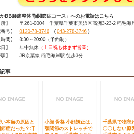
かBB腰痛整体 顎関節症コース」へのお電話はこちら
所】
〒261-0004 千葉県千葉市美浜区高洲3-23-2 稲毛海
番号】
0120-78-3746
(
043-278-3746
)
時間】
8:30～20:00（予約制）
日】
年中無休
（土日祝も休まず営業）
駅】
JR京葉線 稲毛海岸駅 徒歩3分
記事
硬い本当の原因と
小顔 骨格 小顔矯正は、
千葉県で物忘
節症だった？:千
顎関節のストレッチで
〇〇しない原