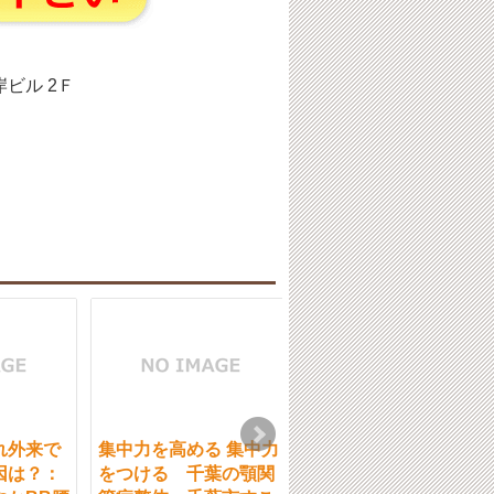
岸ビル 2Ｆ
れ外来で
集中力を高める 集中力
筋トレ メニュー で女
因は？：
をつける 千葉の顎関
がジムを探す時に考え