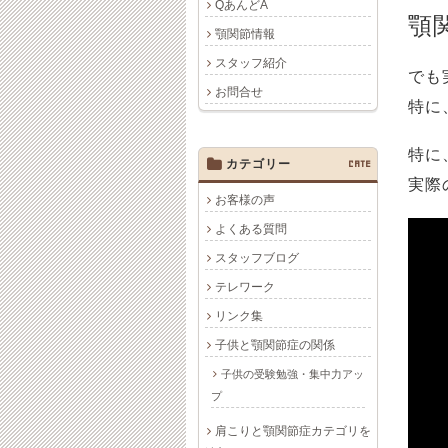
QあんどA
顎
顎関節情報
スタッフ紹介
でも
お問合せ
特に
特に
カテゴリー
CATE
実際
お客様の声
よくある質問
スタッフブログ
テレワーク
リンク集
子供と顎関節症の関係
子供の受験勉強・集中力アッ
プ
肩こりと顎関節症カテゴリを