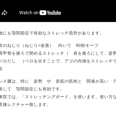
他にも顎関節症で有効なストレッチ箇所があります。
首のねじり（ねじり=改善） 向いて 90秒キープ
肩甲骨を後ろで閉めるストレッチ（ 肩を後ろにして、姿勢
ベロだし （ベロを出すことで、アゴの内側をストレッチでき
安
レス腱は、特に 姿勢 や 首筋の筋肉と 関連が高い 
善して 顎関節症にも有効です。
体院では、「ストレッチングボード」を使います。使い方
直接レクチャー致します。