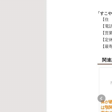
「すこや
【住 
【電話
【営業
【定休
【最寄
関連
筋トレ メニュー で女性
歯科矯正 千葉 評判の歯
体が
がジムを探す時に考え
科医へ行く前に顎関節
は顎関