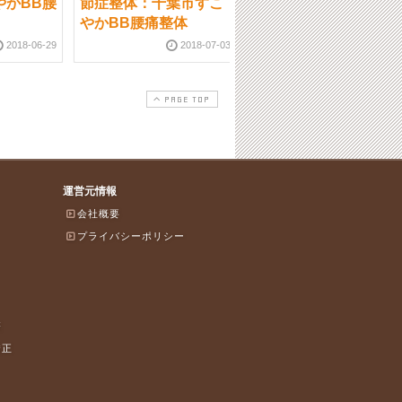
やかBB腰
節症整体：千葉市すこ
ること：千葉市すこや
やかBB腰痛整体
かBB腰痛整体
2018-06-29
2018-07-03
2018-07-1
PAGE TOP
運営元情報
会社概要
プライバシーポリシー
療
矯正