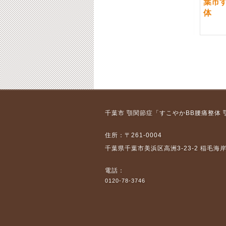
ること：千葉市すこや
症整体：千葉市すこや
葉市
かBB腰痛整体
かBB腰痛整体
体
2018-07-17
2018-07-02
集中力を高める 集中力
筋トレ メニュー で女性
千葉市 顎関節症「すこやかBB腰痛整体
をつける 千葉の顎関
がジムを探す時に考え
節症整体：千葉市すこ
ること：千葉市すこや
住所：〒261-0004
やかBB腰痛整体
かBB腰痛整体
千葉県千葉市美浜区高洲3-23-2 稲毛海
2018-07-03
2018-07-17
電話：
0120-78-3746