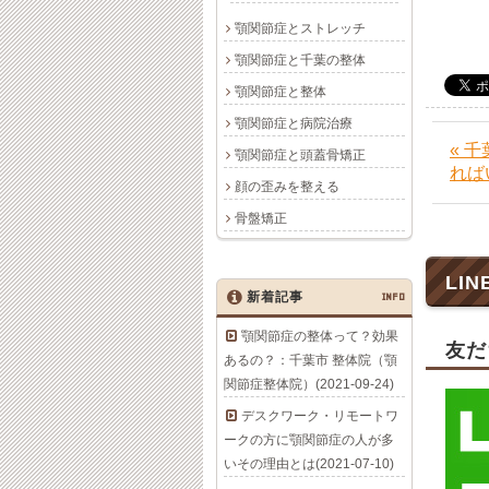
顎関節症とストレッチ
顎関節症と千葉の整体
顎関節症と整体
顎関節症と病院治療
« 
顎関節症と頭蓋骨矯正
れば
顔の歪みを整える
骨盤矯正
LIN
新着記事
INFO
顎関節症の整体って？効果
友だ
あるの？：千葉市 整体院（顎
関節症整体院）(2021-09-24)
デスクワーク・リモートワ
ークの方に顎関節症の人が多
いその理由とは(2021-07-10)