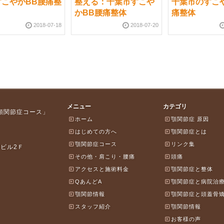
すこやかBB腰痛整
整える：千葉市すこや
千葉市のすこ
かBB腰痛整体
痛整体
2018-07-18
2018-07-20
メニュー
カテゴリ
 顎関節症コース」
ホーム
顎関節症 原因
はじめての方へ
顎関節症とは
顎関節症コース
リンク集
岸ビル2Ｆ
その他・肩こり・腰痛
頭痛
アクセスと施術料金
顎関節症と整体
QあんどA
顎関節症と病院治
顎関節情報
顎関節症と頭蓋骨
スタッフ紹介
顎関節情報
お客様の声