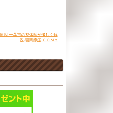
原因-千葉市の整体師が優しく解
説-顎関節症.ＣＯＭ »