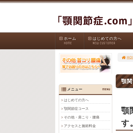
ホーム
はじめての方へ
HOME
NEW CUSTOMER
HO
顎関
メニュー
MENU
はじめての方へ
顎
顎関節症コース
その他・肩こり・腰痛
す
アクセスと施術料金