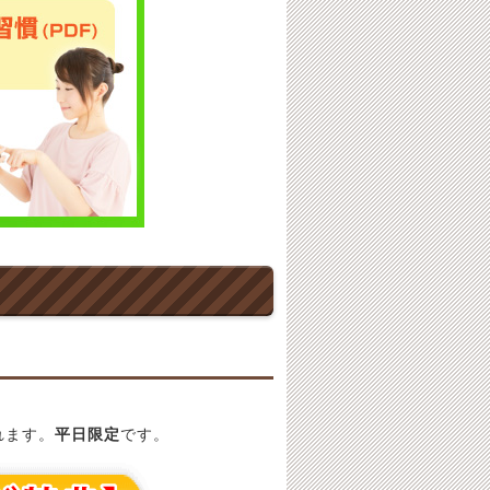
れます。
平日限定
です。