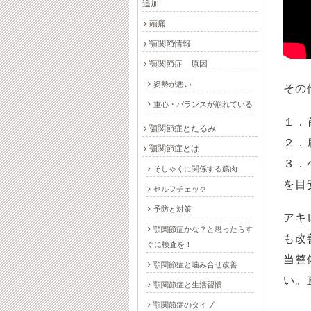
追加
頭痛
顎関節情報
顎関節症 原因
姿勢が悪い
その
重心・バランスが崩れている
１．
顎関節症とたるみ
２．
顎関節症とは
３．
そしゃくに関係する筋肉
を目
セルフチェック
予防と対策
アキ
顎関節症かな？と思ったらす
も改
ぐに検査を！
当整
顎関節症と噛み合せ改善
い。
顎関節症と生活習慣
顎関節症のタイプ