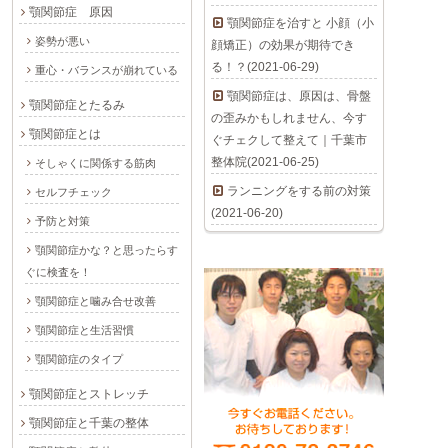
顎関節症 原因
顎関節症を治すと 小顔（小
姿勢が悪い
顔矯正）の効果が期待でき
る！？(2021-06-29)
重心・バランスが崩れている
顎関節症は、原因は、骨盤
顎関節症とたるみ
の歪みかもしれません、今す
顎関節症とは
ぐチェクして整えて｜千葉市
整体院(2021-06-25)
そしゃくに関係する筋肉
ランニングをする前の対策
セルフチェック
(2021-06-20)
予防と対策
顎関節症かな？と思ったらす
ぐに検査を！
顎関節症と噛み合せ改善
顎関節症と生活習慣
顎関節症のタイプ
顎関節症とストレッチ
顎関節症と千葉の整体