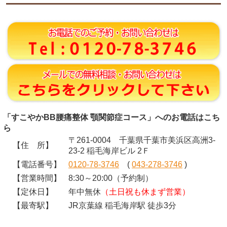
「すこやかBB腰痛整体 顎関節症コース」へのお電話はこち
ら
〒261-0004 千葉県千葉市美浜区高洲3-
【住 所】
23-2 稲毛海岸ビル 2Ｆ
【電話番号】
0120-78-3746
(
043-278-3746
)
【営業時間】
8:30～20:00（予約制）
【定休日】
年中無休
（土日祝も休まず営業）
【最寄駅】
JR京葉線 稲毛海岸駅 徒歩3分