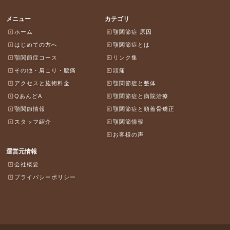
メニュー
カテゴリ
ホーム
顎関節症 原因
はじめての方へ
顎関節症とは
顎関節症コース
リンク集
その他・肩こり・腰痛
頭痛
アクセスと施術料金
顎関節症と整体
QあんどA
顎関節症と病院治療
顎関節情報
顎関節症と頭蓋骨矯正
スタッフ紹介
顎関節情報
お客様の声
運営元情報
会社概要
プライバシーポリシー