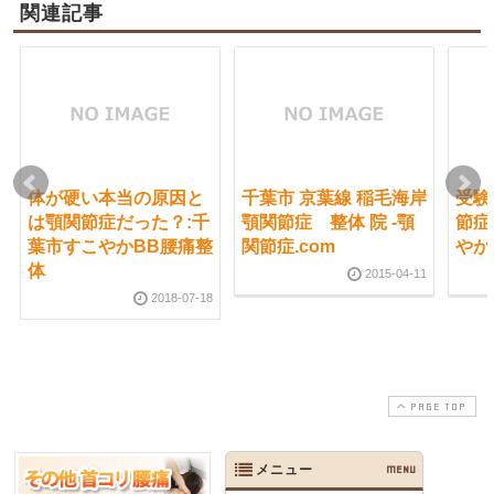
関連記事
体が硬い本当の原因と
千葉市 京葉線 稲毛海岸
受験
は顎関節症だった？:千
顎関節症 整体 院 -顎
節症
葉市すこやかBB腰痛整
関節症.com
やか
体
2015-04-11
2018-07-18
PAGE TOP
メニュー
MENU