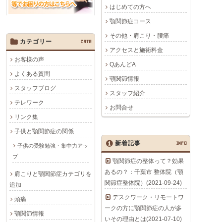
はじめての方へ
顎関節症コース
その他・肩こり・腰痛
カテゴリー
CATE
アクセスと施術料金
お客様の声
QあんどA
よくある質問
顎関節情報
スタッフブログ
スタッフ紹介
テレワーク
お問合せ
リンク集
子供と顎関節症の関係
新着記事
INFO
子供の受験勉強・集中力アッ
プ
顎関節症の整体って？効果
あるの？：千葉市 整体院（顎
肩こりと顎関節症カテゴリを
関節症整体院）(2021-09-24)
追加
デスクワーク・リモートワ
頭痛
ークの方に顎関節症の人が多
顎関節情報
いその理由とは(2021-07-10)