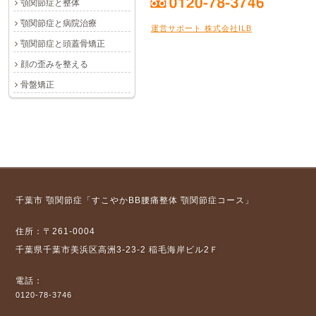
顎関節症と整体
顎関節症と病院治療
運営サポート 株式会社ILB
顎関節症と頭蓋骨矯正
顔の歪みを整える
骨盤矯正
千葉市 顎関節症「すこやかBB腰痛整体 顎関節症コース」
住所：〒261-0004
千葉県千葉市美浜区高洲3-23-2 稲毛海岸ビル2Ｆ
電話：
0120-78-3746