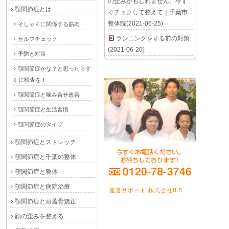
の歪みかもしれません、今す
顎関節症とは
ぐチェクして整えて｜千葉市
整体院(2021-06-25)
そしゃくに関係する筋肉
ランニングをする前の対策
セルフチェック
(2021-06-20)
予防と対策
顎関節症かな？と思ったらす
ぐに検査を！
顎関節症と噛み合せ改善
顎関節症と生活習慣
顎関節症のタイプ
顎関節症とストレッチ
顎関節症と千葉の整体
顎関節症と整体
顎関節症と病院治療
運営サポート 株式会社ILB
顎関節症と頭蓋骨矯正
顔の歪みを整える