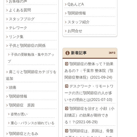
お客様の声
QあんどA
よくある質問
顎関節情報
スタッフブログ
スタッフ紹介
テレワーク
お問合せ
リンク集
子供と顎関節症の関係
新着記事
INFO
子供の受験勉強・集中力アッ
プ
顎関節症の整体って？効果
あるの？：千葉市 整体院（顎
肩こりと顎関節症カテゴリを
関節症整体院）(2021-09-24)
追加
デスクワーク・リモートワ
頭痛
ークの方に顎関節症の人が多
顎関節情報
いその理由とは(2021-07-10)
顎関節症 原因
顎関節症を治すと 小顔（小
姿勢が悪い
顔矯正）の効果が期待でき
る！？(2021-06-29)
重心・バランスが崩れている
顎関節症は、原因は、骨盤
顎関節症とたるみ