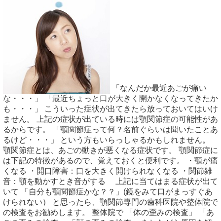
「なんだか最近あごが痛い
な・・・」 「最近ちょっと口が大きく開かなくなってきたか
も・・・」 こういった症状が出てきたら放っておいてはいけ
ません。 上記の症状が出ている時には顎関節症の可能性があ
るからです。 「顎関節症って何？名前ぐらいは聞いたことあ
るけど・・・」 という方もいらっしゃるかもしれません。
顎関節症とは、あごの動きが悪くなる症状です。 顎関節症に
は下記の特徴があるので、覚えておくと便利です。 ・顎が痛
くなる ・開口障害：口を大きく開けられなくなる ・関節雑
音：顎を動かすとき音がする 上記に当てはまる症状が出て
いて 「自分も顎関節症かな？？」(鏡をみて口がまっすぐあ
けられない） と思ったら、顎関節専門の歯科医院や整体院で
の検査をお勧めします。 整体院で 「体の歪みの検査」 「あ