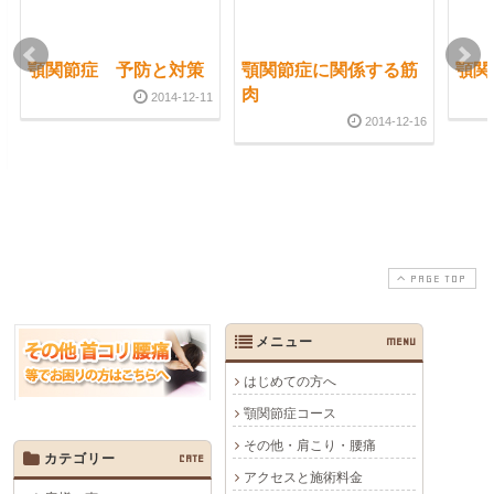
顎関節症 予防と対策
顎関節症に関係する筋
顎関
肉
2014-12-11
2014-12-16
PAGE TOP
メニュー
MENU
はじめての方へ
顎関節症コース
その他・肩こり・腰痛
カテゴリー
CATE
アクセスと施術料金